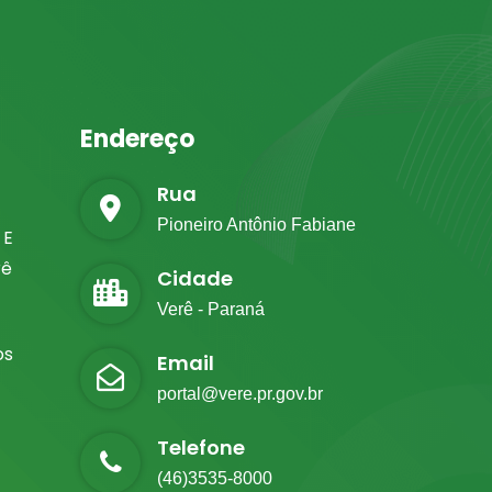
Endereço
Rua
Pioneiro Antônio Fabiane
 E
rê
Cidade
Verê - Paraná
os
Email
portal@vere.pr.gov.br
Telefone
(46)3535-8000