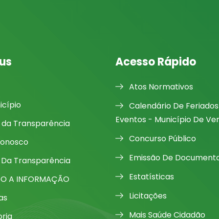
us
Acesso Rápido
Atos Normativos
icípio
Calendário De Feriados
Eventos - Município De Ve
l da Transparência
Concurso Público
Conosco
Emissão De Document
 Da Transparência
Estatísticas
SO A INFORMAÇÃO
Licitações
as
Mais Saúde Cidadão
oria