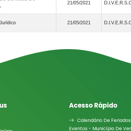
21/05/2021
D.I.V.E.R.S.
o
Jurídico
21/05/2021
D.I.V.E.R.S.
us
Acesso Rápido
Calendário De Feriados
Eventos - Município De Ve