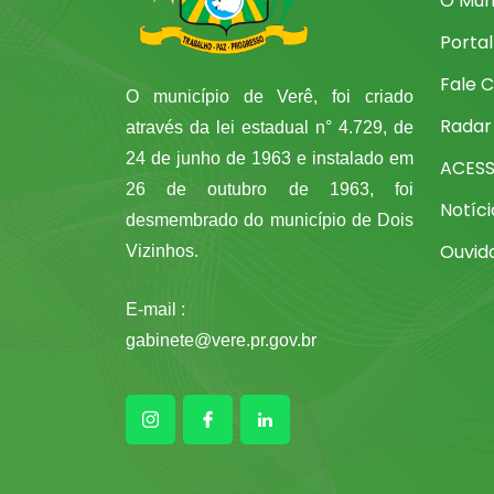
O Mun
Porta
Fale 
O município de Verê, foi criado
Radar
através da lei estadual n° 4.729, de
24 de junho de 1963 e instalado em
ACES
26 de outubro de 1963, foi
Notíci
desmembrado do município de Dois
Ouvid
Vizinhos.
E-mail :
gabinete@vere.pr.gov.br