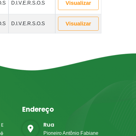
Visualizar
O.S
D.I.V.E.R.S.O.S
Visualizar
O.S
D.I.V.E.R.S.O.S
Endereço
Rua
 E
rê
Pioneiro Antônio Fabiane