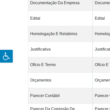
Documentação Da Empresa
Documen
Edital
Edital
Homologação E Relatórios
Homolog
Justificativa
Justifica
Open toolbar
Ofício E Termo
Ofício E
Orçamentos
Orçamen
Parecer Contábil
Parecer 
Parecer Da Comissão De
Parecer