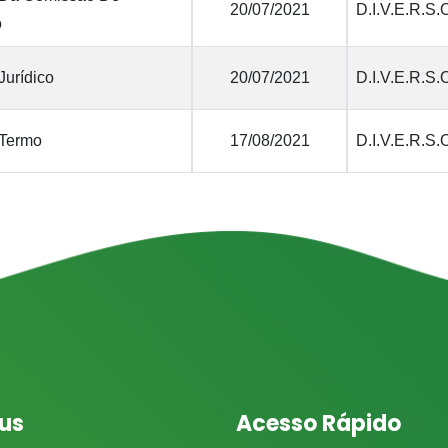
20/07/2021
D.I.V.E.R.S.
o
Jurídico
20/07/2021
D.I.V.E.R.S.
 Termo
17/08/2021
D.I.V.E.R.S.
us
Acesso Rápido