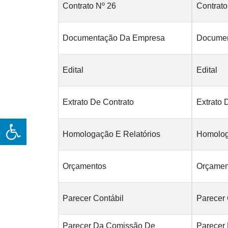
Contrato Nº 26
Contrato
Documentação Da Empresa
Documen
Edital
Edital
Extrato De Contrato
Extrato 
Open toolbar
Homologação E Relatórios
Homolog
Orçamentos
Orçamen
Parecer Contábil
Parecer 
Parecer Da Comissão De
Parecer