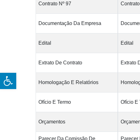
Contrato Nº 97
Contrato
Documentação Da Empresa
Documen
Edital
Edital
Extrato De Contrato
Extrato 
Open toolbar
Homologação E Relatórios
Homolog
Ofício E Termo
Ofício E
Orçamentos
Orçamen
Parecer Da Comissão De
Parecer