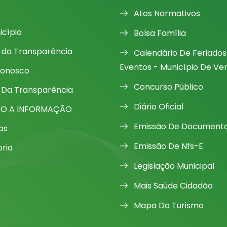
Atos Normativos
icípio
Bolsa Família
l da Transparência
Calendário De Feriados
Eventos - Município De Ve
Conosco
Concurso Público
 Da Transparência
Diário Oficial
SO A INFORMAÇÃO
Emissão De Document
as
Emissão De Nfs-E
oria
Legislação Municipal
Mais Saúde Cidadão
Mapa Do Turismo