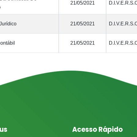
21/05/2021
D.I.V.E.R.S.
o
Jurídico
21/05/2021
D.I.V.E.R.S.
ontábil
21/05/2021
D.I.V.E.R.S.
us
Acesso Rápido