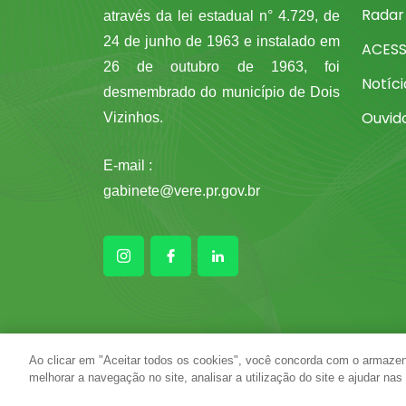
Radar
através da lei estadual n° 4.729, de
24 de junho de 1963 e instalado em
ACES
26 de outubro de 1963, foi
Notíci
desmembrado do município de Dois
Ouvid
Vizinhos.
E-mail :
gabinete@vere.pr.gov.br
Ao clicar em "Aceitar todos os cookies", você concorda com o armazen
melhorar a navegação no site, analisar a utilização do site e ajudar nas