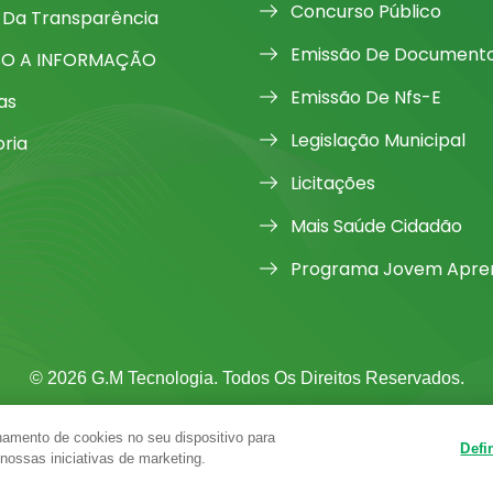
Concurso Público
 Da Transparência
Emissão De Document
SO A INFORMAÇÃO
Emissão De Nfs-E
as
Legislação Municipal
oria
Licitações
Mais Saúde Cidadão
Programa Jovem Apren
© 2026 G.M Tecnologia. Todos Os Direitos Reservados.
amento de cookies no seu dispositivo para
Defi
 nossas iniciativas de marketing.