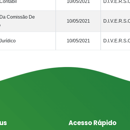
Contábil
10/05/2021
D.I.V.E.R.S.
 Da Comissão De
10/05/2021
D.I.V.E.R.S.
o
Jurídico
10/05/2021
D.I.V.E.R.S.
us
Acesso Rápido