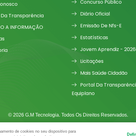
Concurso Público
Conosco
Diário Oficial
 Da Transparência
Emissão De Nfs-E
SO A INFORMAÇÃO
Estatísticas
as
Jovem Aprendiz - 2026
oria
Licitações
Mais Saúde Cidadão
Portal Da Transparênc
Equiplano
© 2026 G.M Tecnologia. Todos Os Direitos Reservados.
amento de cookies no seu dispositivo para
Defi