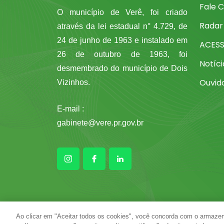
Fale 
O município de Verê, foi criado
Radar
através da lei estadual n° 4.729, de
24 de junho de 1963 e instalado em
ACES
26 de outubro de 1963, foi
Notíci
desmembrado do município de Dois
Ouvid
Vizinhos.
E-mail :
gabinete@vere.pr.gov.br
Ao clicar em "Aceitar todos os cookies", você concorda com o armazen