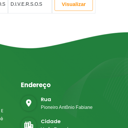
Visualizar
O.S
D.I.V.E.R.S.O.S
Endereço
Rua
Pioneiro Antônio Fabiane
 E
rê
Cidade