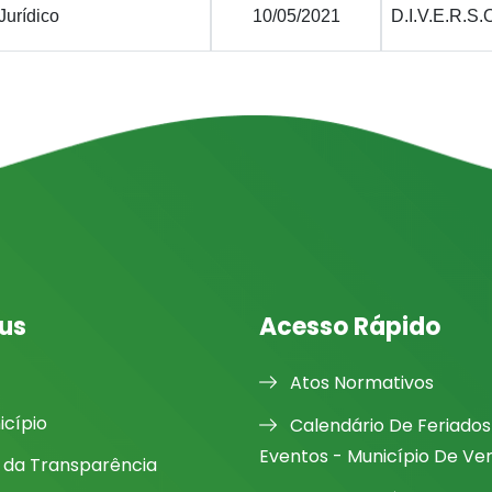
Jurídico
10/05/2021
D.I.V.E.R.S.
us
Acesso Rápido
Atos Normativos
icípio
Calendário De Feriados
Eventos - Município De Ve
l da Transparência