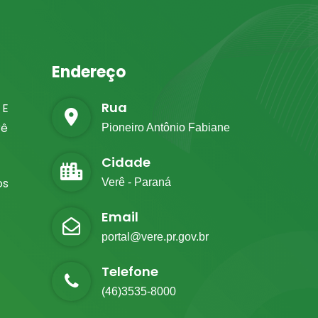
Endereço
Rua
 E
rê
Pioneiro Antônio Fabiane
Cidade
os
Verê - Paraná
Email
portal@vere.pr.gov.br
Telefone
(46)3535-8000