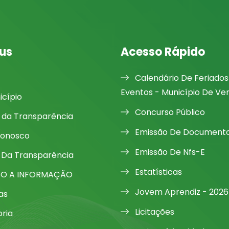
us
Acesso Rápido
Calendário De Feriados
Eventos - Município De Ve
icípio
Concurso Público
l da Transparência
Emissão De Document
Conosco
Emissão De Nfs-E
 Da Transparência
Estatísticas
SO A INFORMAÇÃO
Jovem Aprendiz - 2026
as
Licitações
oria