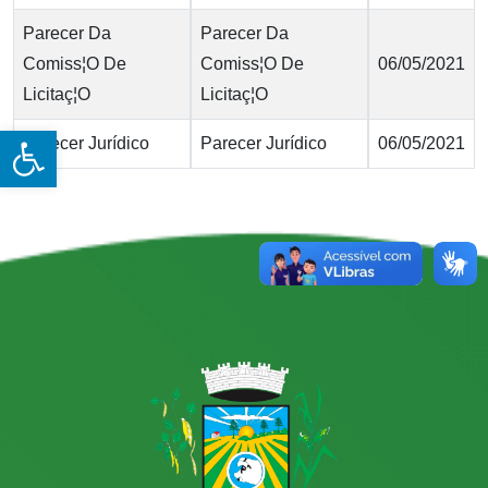
Parecer Da
Parecer Da
Comiss¦O De
Comiss¦O De
06/05/2021
Licitaç¦O
Licitaç¦O
Open toolbar
Parecer Jurídico
Parecer Jurídico
06/05/2021