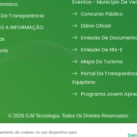
Eventos - Município De Ve
Conosco
Concurso Público
 Da Transparência
Diário Oficial
SO A INFORMAÇÃO
Emissão De Document
as
Emissão De Nfs-E
oria
Mapa Do Turismo
Portal Da Transparênc
Equiplano
Programa Jovem Apren
© 2026 G.M Tecnologia. Todos Os Direitos Reservados.
amento de cookies no seu dispositivo para
Defi