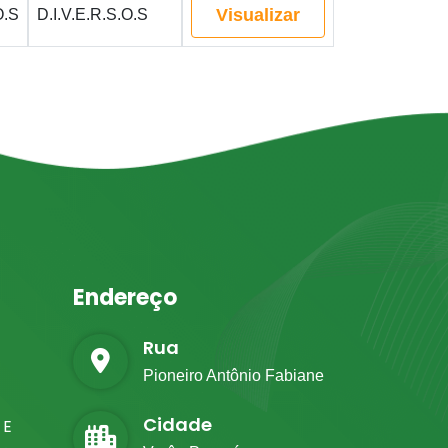
Visualizar
O.S
D.I.V.E.R.S.O.S
Endereço
Rua
Pioneiro Antônio Fabiane
Cidade
 E