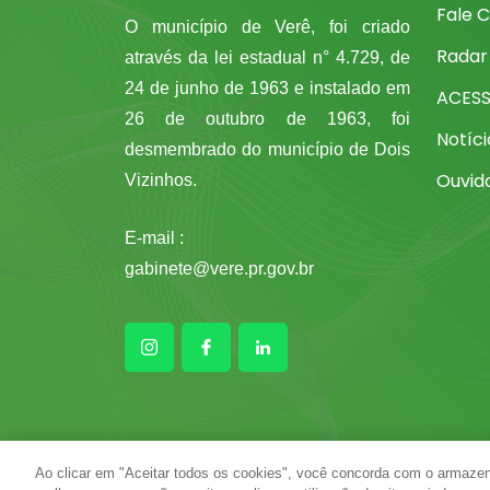
Fale 
O município de Verê, foi criado
Radar
através da lei estadual n° 4.729, de
24 de junho de 1963 e instalado em
ACES
26 de outubro de 1963, foi
Notíci
desmembrado do município de Dois
Ouvid
Vizinhos.
E-mail :
gabinete@vere.pr.gov.br
Ao clicar em "Aceitar todos os cookies", você concorda com o armazen