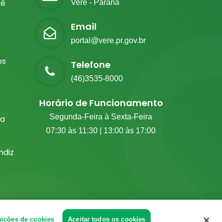
rê
Verê - Paraná
Email
portal@vere.pr.gov.br
os
Telefone
(46)3535-8000
Horário de Funcionamento
Segunda-Feira à Sexta-Feira
ia
07:30 às 11:30 | 13:00 às 17:00
diz
nições de cookies
Aceitar todos os cookies