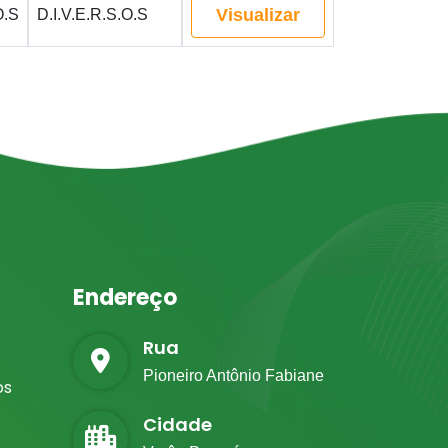
Visualizar
O.S
D.I.V.E.R.S.O.S
Endereço
Rua
Pioneiro Antônio Fabiane
os
Cidade