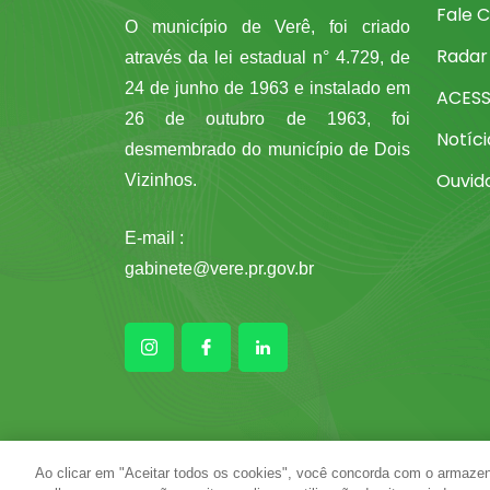
Fale 
O município de Verê, foi criado
Radar
através da lei estadual n° 4.729, de
24 de junho de 1963 e instalado em
ACES
26 de outubro de 1963, foi
Notíci
desmembrado do município de Dois
Ouvid
Vizinhos.
E-mail :
gabinete@vere.pr.gov.br
Ao clicar em "Aceitar todos os cookies", você concorda com o armazen