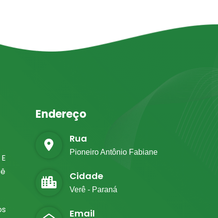
Endereço
Rua
Pioneiro Antônio Fabiane
 E
rê
Cidade
Verê - Paraná
os
Email