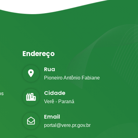
Endereço
Rua
Pioneiro Antônio Fabiane
Cidade
os
Verê - Paraná
Email
portal@vere.pr.gov.br