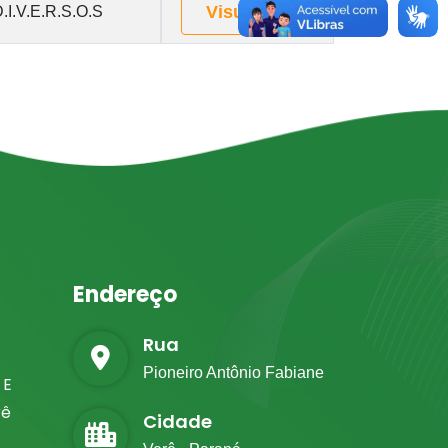
Visualizar
.I.V.E.R.S.O.S
Endereço
Rua
Pioneiro Antônio Fabiane
 E
rê
Cidade