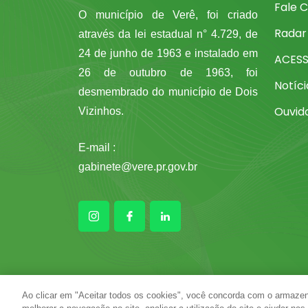
Fale 
O município de Verê, foi criado
Radar
através da lei estadual n° 4.729, de
24 de junho de 1963 e instalado em
ACES
26 de outubro de 1963, foi
Notíci
desmembrado do município de Dois
Ouvid
Vizinhos.
E-mail :
gabinete@vere.pr.gov.br
Ao clicar em "Aceitar todos os cookies", você concorda com o armazen