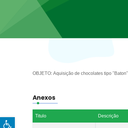
OBJETO: Aquisição de chocolates tipo "Baton" 
Anexos
Titulo
Descrição
Open toolbar