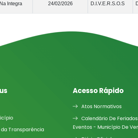
Na Integra
24/02/2026
D.I.V.E.R.S.O.S
D
us
Acesso Rápido
Atos Normativos
icípio
Calendário De Feriados
Eventos - Município De Ve
l da Transparência