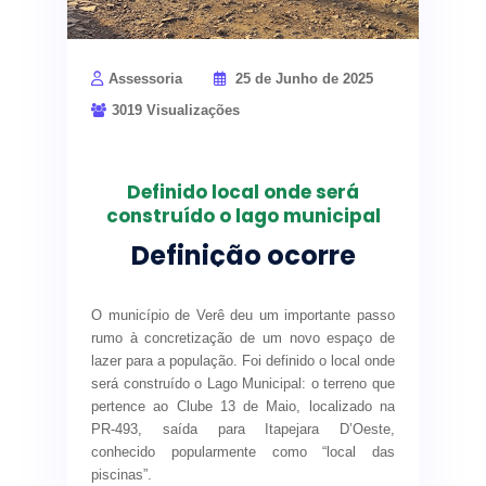
A omissão de informações ou apresentação de
documentos falsos acarretará a exclusão
imediata do processo e possíveis sanções
Assessoria
25 de Junho de 2025
legais. Quem for desclassificado por fraude só
poderá se candidatar novamente após dois
3019 Visualizações
anos.
A Prefeitura de Verê reforça o compromisso
Definido local onde será
com a transparência e justiça social na
construído o lago municipal
distribuição das unidades habitacionais e
convida as famílias que se enquadram nos
Definição ocorre
critérios a participarem do processo. Para mais
após diretoria do
informações, os interessados podem procurar a
Secretaria de Habitação ou acessar o site
clube 13 de maio
O município de Verê deu um importante passo
oficial do município.
rumo à concretização de um novo espaço de
repassar imóvel ao
lazer para a população. Foi definido o local onde
A secretaria de habitação está localizada junto
município
será construído o Lago Municipal: o terreno que
ao prédio da assistência social, e o acesso é ao
pertence ao Clube 13 de Maio, localizado na
lado do conselho tutelar, atendendo das 7.30 às
PR-493, saída para Itapejara D’Oeste,
11.30 e das 13h às 17h.
conhecido popularmente como “local das
piscinas”.