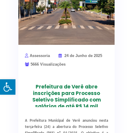
comunidade. “Este é um passo histórico para o
município, e só está sendo possível graças à
união de esforços entre o poder público, o
deputado Ademar Traiano e os representantes
do clube”, destacou.
Assessoria
24 de Junho de 2025
5666 Visualizações
Open toolbar
Prefeitura de Verê abre
inscrições para Processo
Seletivo Simplificado com
salários de até R$ 14 mil
Processo tem como
A Prefeitura Municipal de Verê anunciou nesta
objetivo a
terça-feira (24) a abertura do Processo Seletivo