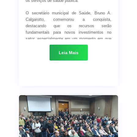
os serviços de saúde pública.
O secretário municipal de Saúde, Bruno A.
Calgarotto, comemorou a conquista,
destacando que os recursos serão
fundamentais para novos investimentos no
setor, especialmente em um momento em que
os municípios enfrentam desafios crescentes
para manter e ampliar a oferta de atendimentos
Leia Mais
e estrutura adequada para a população.
“Agradecemos o apoio das deputadas e o
empenho dos representantes locais do Partido
dos Trabalhadores. Esse valor será aplicado de
forma estratégica para melhorar a qualidade dos
serviços prestados aos nossos cidadãos”,
afirmou Calgarotto.
A entrega simbólica da emenda contou com a
presença do prefeito Paulo Roberto
Weissheimer, da diretora de Saúde Renata
Toscan, do presidente do PT em Verê, Maurino