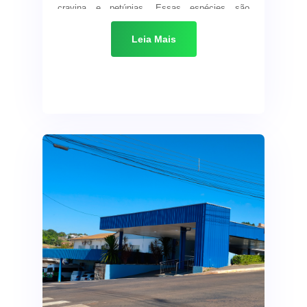
cravina e petúnias. Essas espécies são
selecionadas por sua resistência às baixas
temperaturas e pela variedade de cores, que
Leia Mais
proporcionam um visual vibrante e atrativo
mesmo nos dias mais cinzentos.
Além do aspecto estético, a manutenção dos
canteiros com flores valoriza os espaços
públicos, contribui para a melhoria da qualidade
de vida da população, atrai visitantes e reforça
o cuidado da administração municipal com o
bem-estar da comunidade.
A equipe da Secretaria segue um cronograma
planejado para garantir que todos os espaços
verdes do município recebam os cuidados
necessários. O trabalho será concluído nas
próximas semanas, com o objetivo de deixar a
cidade ainda mais charmosa para a temporada
de inverno.