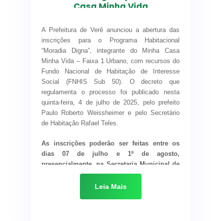
Casa Minha Vida
Spengler Matzenbacher
, chefe do escritório da
ADAPAR de Dois Vizinhos. Em sua fala, Leila
Serão 26 famílias
destacou o compromisso da Salumeria com as
A Prefeitura de Verê anunciou a abertura das
contempladas neste
boas práticas agroindustriais e ressaltou o
inscrições para o Programa Habitacional
desempenho de Verê em âmbito estadual:
“Moradia Digna”, integrante do Minha Casa
programa
Minha Vida – Faixa 1 Urbano, com recursos do
“É uma alegria enorme ver uma agroindústria
Fundo Nacional de Habitação de Interesse
familiar alcançando esse nível de excelência. O
Social (FNHIS Sub 50). O decreto que
selo SUSAF é fruto de muito trabalho,
regulamenta o processo foi publicado nesta
responsabilidade e dedicação. Parabéns à
quinta-feira, 4 de julho de 2025, pelo prefeito
família Massaroli, que agora pode expandir seu
Paulo Roberto Weissheimer e pelo Secretário
mercado com segurança e legalidade. E vale
de Habitação Rafael Teles.
destacar que Verê é hoje o
segundo município
do Paraná com mais indicações e
As inscrições poderão ser feitas entre os
aprovações ao SUSAF
, o que demonstra o
dias 07 de julho e 1º de agosto,
comprometimento local com o desenvolvimento
presencialmente, na Secretaria Municipal de
rural e a regularização agroindustrial.”
Habitação e Desenvolvimento Social,
localizada na Rua José Antônio de Oliveira,
Leia Mais
A Salumeria Massaroli é fruto do trabalho e da
627 – Centro, mediante agendamento prévio
união da família, representada por
Fábio,
online pelo link
bit.ly/habitacaovere
Cristina, Pedro, Lenir, Eliézer, Eloísa,
ou QR Code disponível no site da prefeitura.