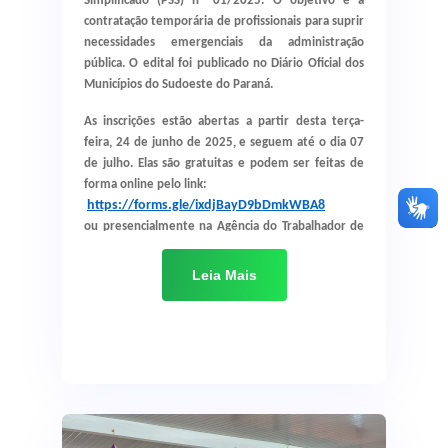
contratação de
Simplificado (PSS) nº 01/2025. O objetivo é a
contratação temporária de profissionais para suprir
profissionais para
necessidades emergenciais da administração
atender as
pública. O edital foi publicado no Diário Oficial dos
Municípios do Sudoeste do Paraná.
demandas do
As
inscrições estão abertas a partir desta terça-
município
feira, 24 de junho de 2025
, e seguem até o dia
07
de julho
. Elas são gratuitas e podem ser feitas de
forma
online
pelo link:
https://forms.gle/ixdjBayD9bDmkWBA8
ou presencialmente na
Agência do Trabalhador de
Verê
.
Leia Mais
As vagas contemplam os níveis fundamental,
médio, técnico e superior, com salários que variam
entre
R$ 1.819,13 e R$ 14.363,11
. A seleção será
realizada por
análise de títulos e tempo de serviço
.
Para o cargo de
operador de máquinas
, haverá
também uma
prova prática no dia 18 de
julho
.
Entre os cargos ofertados estão: auxiliar de serviços