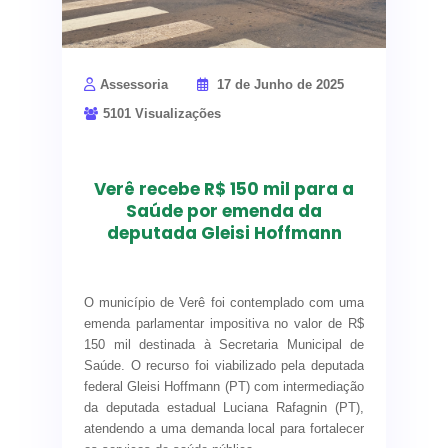
Assessoria
17 de Junho de 2025
5101 Visualizações
Verê recebe R$ 150 mil para a
Saúde por emenda da
deputada Gleisi Hoffmann
Gleisi Hoffmann
destinou emenda
O município de Verê foi contemplado com uma
enquanto exercia o
emenda parlamentar impositiva no valor de R$
150 mil destinada à Secretaria Municipal de
mandato de
Saúde. O recurso foi viabilizado pela deputada
Deputada Federal
federal Gleisi Hoffmann (PT) com intermediação
da deputada estadual Luciana Rafagnin (PT),
atendendo a uma demanda local para fortalecer