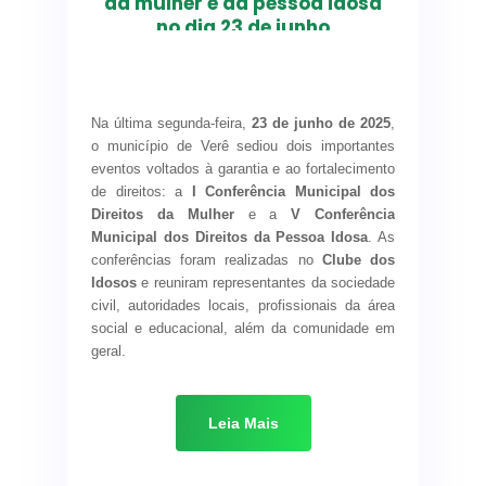
da mulher e da pessoa idosa
acessar os canais oficiais da
no dia 23 de junho
prefeitura.
Conferências
seguem
Na última segunda-feira,
23 de junho de 2025
,
cronograma
o município de Verê sediou dois importantes
estadual para
eventos voltados à garantia e ao fortalecimento
de direitos: a
realização de
I Conferência Municipal dos
Direitos da Mulher
e a
V Conferência
debates e
Municipal dos Direitos da Pessoa Idosa
. As
formulação de
conferências foram realizadas no
Clube dos
Idosos
e reuniram representantes da sociedade
propostas conforme
civil, autoridades locais, profissionais da área
a realidade local
social e educacional, além da comunidade em
geral.
Ambas as conferências foram conduzidas pela
palestrante Cleucimara Jubelli
, que
Leia Mais
proporcionou momentos ricos de reflexão,
debate e construção coletiva. Pela manhã, a