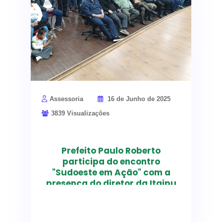
Juttel, e também, Mauro S. Erdmann e Rosane
Mendes, além do próprio secretário.
A iniciativa reforça a importância da articulação
política e do diálogo entre os diferentes níveis
de governo para garantir avanços na saúde
pública municipal.
Assessoria
16 de Junho de 2025
3839 Visualizações
Prefeito Paulo Roberto
participa do encontro
"Sudoeste em Ação" com a
presença do diretor da Itaipu
Reunião discutiu
investimentos na