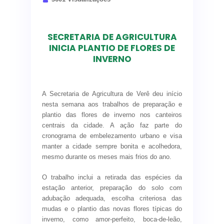
Também participaram do evento
representantes do Colégio Estadual Arnaldo
Busatto
, contribuindo com reflexões e visões
SECRETARIA DE AGRICULTURA
da juventude sobre os temas abordados.
INICIA PLANTIO DE FLORES DE
INVERNO
Durante os encontros, foram promovidos
debates participativos e a formulação de
Ação promove o
propostas
, que agora serão
encaminhadas
embelezamento de
para as conferências estaduais
. Além disso,
A Secretaria de Agricultura de Verê deu início
foram
eleitos os delegados e delegadas
que
áreas públicas
nesta semana aos trabalhos de preparação e
representarão Verê nas próximas etapas do
plantio das flores de inverno nos canteiros
processo de construção de políticas públicas.
centrais da cidade. A ação faz parte do
cronograma de embelezamento urbano e visa
Com ampla adesão e participação, as
manter a cidade sempre bonita e acolhedora,
conferências demonstraram o compromisso do
mesmo durante os meses mais frios do ano.
município com a
escuta ativa, a equidade, e a
construção democrática
.
O trabalho inclui a retirada das espécies da
estação anterior, preparação do solo com
Verê segue fortalecendo direitos com
adubação adequada, escolha criteriosa das
diálogo, participação e respeito!
mudas e o plantio das novas flores típicas do
inverno, como amor-perfeito, boca-de-leão,