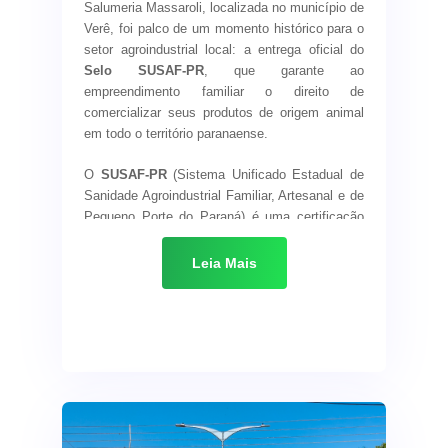
produtos em todo o
Salumeria Massaroli, localizada no município de
Paraná
Verê, foi palco de um momento histórico para o
setor agroindustrial local: a entrega oficial do
Selo SUSAF-PR
, que garante ao
empreendimento familiar o direito de
comercializar seus produtos de origem animal
em todo o território paranaense.
O
SUSAF-PR
(Sistema Unificado Estadual de
Sanidade Agroindustrial Familiar, Artesanal e de
Pequeno Porte do Paraná) é uma certificação
emitida pela ADAPAR (Agência de Defesa
Agropecuária do Paraná) que atesta a
Leia Mais
conformidade dos produtos com os critérios
sanitários exigidos por lei. A obtenção do selo
representa um grande passo para pequenas
agroindústrias familiares, ampliando sua
atuação comercial e agregando valor à
produção local.
A solenidade contou com a presença de
diversas autoridades municipais, regionais e