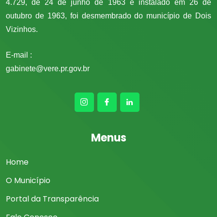
4.729, de 24 de junho de 1963 e instalado em 26 de
universidades públicas da região.
outubro de 1963, foi desmembrado do município de Dois
O evento contou ainda com apresentações do
Vizinhos.
projeto
Ponto de Cultura
, que atende crianças e
adolescentes em situação de vulnerabilidade, e
E-mail :
a entrega de uma cesta de produtos regionais
ao diretor da Itaipu.
gabinete@vere.pr.gov.br
A mesa de honra reuniu diversas autoridades
regionais, entre elas o prefeito de Francisco
Beltrão, Antônio Pedron; o presidente da
Acamsop, Claudemir Zanco; o deputado federal
Elton Welter; os deputados estaduais Luciana
Menus
Rafagnin e Arilson Chiorato; além de
representantes da Assesoar, Agência de
Desenvolvimento Regional do Sudoeste, Itaipu
Home
e Caixa Econômica Federal.
O Município
Portal da Transparência