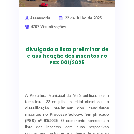
Assessoria
22 de Julho de 2025
4767 Visualizações
divulgada a lista preliminar de
classificação dos inscritos no
PSS 001/2025
Candidatos devem
observar os prazos
estabelecidos em
A Prefeitura Municipal de Verê publicou nesta
edital para
terça-feira, 22 de julho, o edital oficial com a
interposição de
classificação preliminar dos candidatos
inscritos no Processo Seletivo Simplificado
recursos
(PSS) nº 01/2025
. O documento apresenta a
lista dos inscritos com suas respectivas
pontuações, conforme os critérios de avaliação