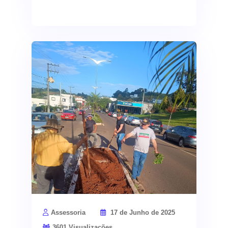
pauta foi a realidade das mulheres nos espaços
urbanos, com o tema
“As mulheres, os
territórios e as cidades”
. Já à tarde, as
discussões giraram em torno do tema
“Envelhecimento Multicultural e
Democracia: Urgência por Equidade, Direitos
e Participação”
, tratando das necessidades e
desafios enfrentados pela população idosa.
As atividades contaram com a
presença de
importantes lideranças municipais
, entre elas
o
prefeito Paulo Roberto Weissheimmer
, o
vice-prefeito Vilso Baldissera
, e os
vereadores
Sueli Stangherlin
(presidente da
Câmara),
Jane Ceccon Alves
e
Volmir
Palharini (Kuki)
. As presidentes dos conselhos
organizadores também estiveram presentes:
Ediane Julianotti
, à frente do Conselho
Municipal dos Direitos da Pessoa Idosa, e
Loreane de Lima
, presidente do Conselho
Assessoria
17 de Junho de 2025
Municipal dos Direitos da Mulher.
3601 Visualizações