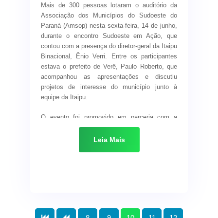
Mais de 300 pessoas lotaram o auditório da
região
Associação dos Municípios do Sudoeste do
Paraná (Amsop) nesta sexta-feira, 14 de junho,
durante o encontro
Sudoeste em Ação
, que
contou com a presença do diretor-geral da Itaipu
Binacional, Ênio Verri. Entre os participantes
estava o prefeito de Verê, Paulo Roberto, que
acompanhou as apresentações e discutiu
projetos de interesse do município junto à
equipe da Itaipu.
O evento foi promovido em parceria com a
Associação das Câmaras Municipais do
Sudoeste do Paraná (Acamsop) e o Fórum
Leia Mais
Regional de Entidades. Desde 2024, a Itaipu já
destinou mais de R$ 120 milhões em
investimentos na região, através do programa
Itaipu Mais que Energia
— os primeiros
recursos da história da companhia voltados ao
Sudoeste do Paraná.
8
9
10
11
12