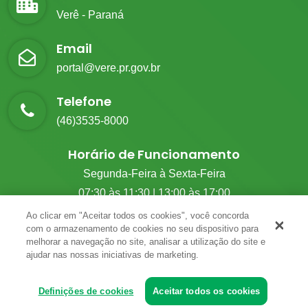
Verê - Paraná
Email
portal@vere.pr.gov.br
Telefone
(46)3535-8000
Horário de Funcionamento
Segunda-Feira à Sexta-Feira
07:30 às 11:30 | 13:00 às 17:00
Ao clicar em "Aceitar todos os cookies", você concorda
com o armazenamento de cookies no seu dispositivo para
melhorar a navegação no site, analisar a utilização do site e
© 2026 G.M Tecnologia. Todos Os Direitos Reservados.
ajudar nas nossas iniciativas de marketing.
Definições de cookies
Aceitar todos os cookies