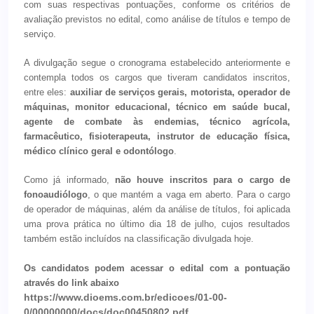
com suas respectivas pontuações, conforme os critérios de
avaliação previstos no edital, como análise de títulos e tempo de
serviço.
A divulgação segue o cronograma estabelecido anteriormente e
contempla todos os cargos que tiveram candidatos inscritos,
entre eles:
auxiliar de serviços gerais, motorista, operador de
máquinas, monitor educacional, técnico em saúde bucal,
agente de combate às endemias, técnico agrícola,
farmacêutico, fisioterapeuta, instrutor de educação física,
médico clínico geral e odontólogo
.
Como já informado,
não houve inscritos para o cargo de
fonoaudiólogo
, o que mantém a vaga em aberto. Para o cargo
de operador de máquinas, além da análise de títulos, foi aplicada
uma prova prática no último dia 18 de julho, cujos resultados
também estão incluídos na classificação divulgada hoje.
Os candidatos podem acessar o edital com a pontuação
através do link abaixo
https://www.dioems.com.br/edicoes/01-00-
0/00000000/docs/doc00450802.pdf