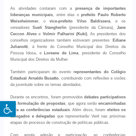
As atividades contaram com a
presença de importantes
lideranças municipais
, entre elas o
prefeito Paulo Roberto
Weissheimmer
, o
vice-prefeito Vilso Baldissera
, e os
vereadores
Sueli Stangherlin
(presidente da Câmara),
Jane
Ceccon Alves
e
Volmir Palharini (Kuki)
. As presidentes dos
conselhos organizadores também estiveram presentes:
Ediane
Julianotti
, à frente do Conselho Municipal dos Direitos da
Pessoa Idosa, e
Loreane de Lima
, presidente do Conselho
Municipal dos Direitos da Mulher.
Também participaram do evento
representantes do Colégio
Estadual Arnaldo Busatto
, contribuindo com reflexões e visões
da juventude sobre os temas abordados.
Durante os encontros, foram promovidos
debates participativos
Open toolbar
e a formulação de propostas
, que agora serão
encaminhadas
para as conferências estaduais
. Além disso, foram
eleitos os
delegados e delegadas
que representarão Verê nas próximas
etapas do processo de construção de políticas públicas.
Com ampla adesão e participação, as conferências