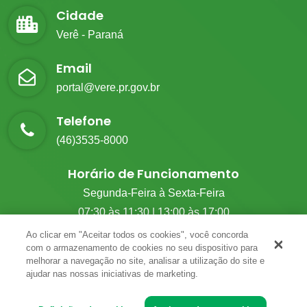
Cidade
Verê - Paraná
Email
portal@vere.pr.gov.br
Telefone
(46)3535-8000
Horário de Funcionamento
Segunda-Feira à Sexta-Feira
07:30 às 11:30 | 13:00 às 17:00
Ao clicar em "Aceitar todos os cookies", você concorda
com o armazenamento de cookies no seu dispositivo para
melhorar a navegação no site, analisar a utilização do site e
© 2026 G.M Tecnologia. Todos Os Direitos Reservados.
ajudar nas nossas iniciativas de marketing.