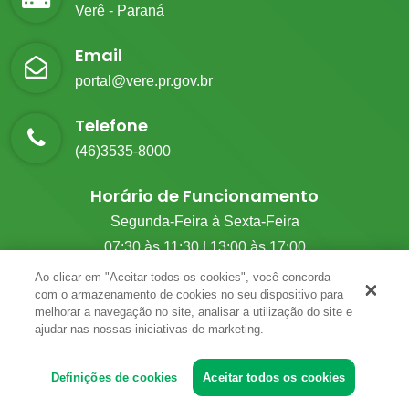
Verê - Paraná
Email
portal@vere.pr.gov.br
Telefone
(46)3535-8000
Horário de Funcionamento
Segunda-Feira à Sexta-Feira
07:30 às 11:30 | 13:00 às 17:00
Ao clicar em "Aceitar todos os cookies", você concorda
com o armazenamento de cookies no seu dispositivo para
melhorar a navegação no site, analisar a utilização do site e
© 2026 G.M Tecnologia. Todos Os Direitos Reservados.
ajudar nas nossas iniciativas de marketing.
Definições de cookies
Aceitar todos os cookies