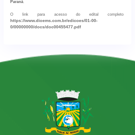
Paraná
.
O link para acesso do edital completo
https://www.dioems.com.br/edicoes/01-00-
0/00000000/docs/doc00455477.pdf