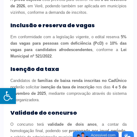
de 2026
, em Verê, podendo também ser aplicada em municípios
vizinhos, conforme a demanda de inscritos.
Inclusão e reserva de vagas
Em conformidade com a legislação vigente, o edital reserva
5%
das vagas para pessoas com deficiência (PcD)
e
10% das
vagas para candidatos afrodescendentes
, conforme a
Lei
Municipal nº 521/2022
.
Isenção da taxa
Candidatos de
famílias de baixa renda inscritas no CadÚnico
poderão solicitar
isenção da taxa de inscrição
nos dias
4 e 5 de
Open toolbar
novembro de 2025
, mediante comprovação através do sistema
da organizadora.
Validade do concurso
O concurso terá
validade de dois anos
, a contar da
homologação final, podendo ser
prorrogado por igual período
,