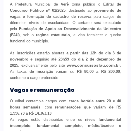
A Prefeitura Municipal de
Verê
torna público o
Edital de
Concurso Público nº 01/2025
, destinado ao
provimento de
vagas e formação de cadastro de reserva
para cargos de
diferentes níveis de escolaridade. O certame será executado
pela
Fundação de Apoio ao Desenvolvimento da Unicentro
(FAU)
, sob o
regime estatutário
, e visa fortalecer o quadro
funcional do município.
As
inscrições
estarão abertas
a partir das 12h do dia 3 de
novembro
e seguirão até
23h59 do dia 2 de dezembro de
www.concursosfau.com.br
2025
, exclusivamente pelo site
.
As
taxas de inscrição
variam de
R$ 80,00 a R$ 200,00
,
conforme o cargo pretendido.
Vagas e remuneração
O edital contempla cargos com
carga horária entre 20 e 40
horas semanais
, com
remunerações que variam de R$
1.556,73 a R$ 14.363,13
.
As vagas estão distribuídas entre os níveis
fundamental
incompleto, fundamental completo, médio/técnico e