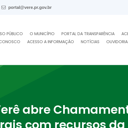
portal@vere.pr.gov.br
SO PÚBLICO
O MUNICÍPIO
PORTAL DA TRANSPARÊNCIA
AC
 CONOSCO
ACESSO A INFORMAÇÃO
NOTÍCIAS
OUVIDORIA
 Verê abre Chamament
rais com recursos da 