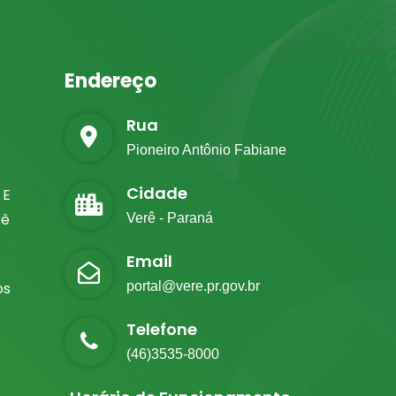
Endereço
Rua
Pioneiro Antônio Fabiane
Cidade
 E
rê
Verê - Paraná
Email
os
portal@vere.pr.gov.br
Telefone
(46)3535-8000