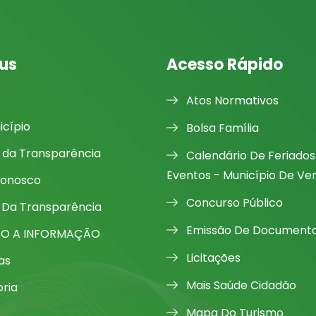
us
Acesso Rápido
Atos Normativos
icípio
Bolsa Família
l da Transparência
Calendário De Feriados
Eventos - Município De Ve
Conosco
Concurso Público
 Da Transparência
Emissão De Document
SO A INFORMAÇÃO
Licitações
as
Mais Saúde Cidadão
oria
Mapa Do Turismo