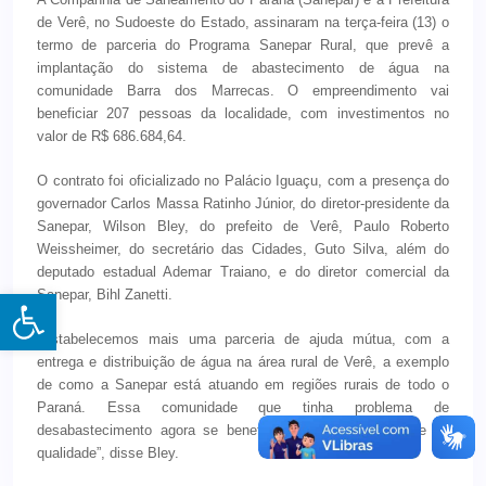
de Verê, no Sudoeste do Estado, assinaram na terça-feira (13) o
termo de parceria do Programa Sanepar Rural, que prevê a
implantação do sistema de abastecimento de água na
comunidade Barra dos Marrecas. O empreendimento vai
beneficiar 207 pessoas da localidade, com investimentos no
valor de R$ 686.684,64.
O contrato foi oficializado no Palácio Iguaçu, com a presença do
governador Carlos Massa Ratinho Júnior, do diretor-presidente da
Sanepar, Wilson Bley, do prefeito de Verê, Paulo Roberto
Weissheimer, do secretário das Cidades, Guto Silva, além do
deputado estadual Ademar Traiano, e do diretor comercial da
Open toolbar
Sanepar, Bihl Zanetti.
“Estabelecemos mais uma parceria de ajuda mútua, com a
entrega e distribuição de água na área rural de Verê, a exemplo
de como a Sanepar está atuando em regiões rurais de todo o
Paraná. Essa comunidade que tinha problema de
desabastecimento agora se beneficiará de água potável e de
qualidade”, disse Bley.