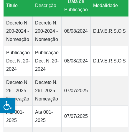
Data de
Titulo
Descrição
Modalidade
Publicação
Decreto N.
Decreto N.
200-2024 -
200-2024 -
08/08/2024
D.I.V.E.R.S.O.S
Nomeação
Nomeação
Publicação
Publicação
Dec. N. 20-
Dec. N. 20-
08/08/2024
D.I.V.E.R.S.O.S
2024
2024
Decreto N.
Decreto N.
261-2025 -
261-2025 -
07/07/2025
Open toolbar
Nomeação
Nomeação
Ata 001-
Ata 001-
07/07/2025
2025
2025