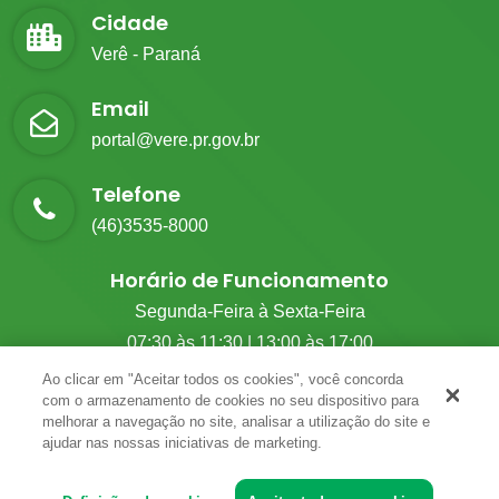
Cidade
Verê - Paraná
Email
portal@vere.pr.gov.br
Telefone
(46)3535-8000
Horário de Funcionamento
Segunda-Feira à Sexta-Feira
07:30 às 11:30 | 13:00 às 17:00
Ao clicar em "Aceitar todos os cookies", você concorda
com o armazenamento de cookies no seu dispositivo para
melhorar a navegação no site, analisar a utilização do site e
© 2026 G.M Tecnologia. Todos Os Direitos Reservados.
ajudar nas nossas iniciativas de marketing.