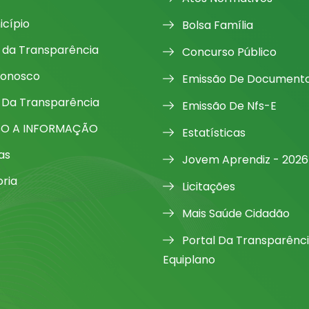
icípio
Bolsa Família
l da Transparência
Concurso Público
Conosco
Emissão De Document
 Da Transparência
Emissão De Nfs-E
SO A INFORMAÇÃO
Estatísticas
as
Jovem Aprendiz - 2026
oria
Licitações
Mais Saúde Cidadão
Portal Da Transparênc
Equiplano