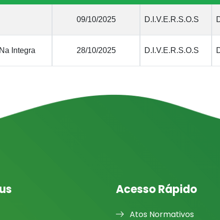
09/10/2025
D.I.V.E.R.S.O.S
D
Na Integra
28/10/2025
D.I.V.E.R.S.O.S
D
us
Acesso Rápido
Atos Normativos