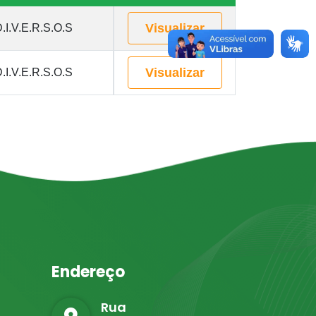
Visualizar
.I.V.E.R.S.O.S
Visualizar
.I.V.E.R.S.O.S
Endereço
Rua