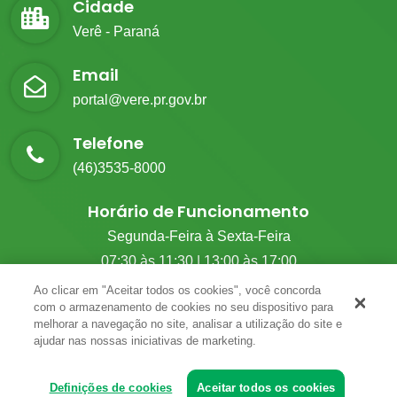
Cidade
Verê - Paraná
Email
portal@vere.pr.gov.br
Telefone
(46)3535-8000
Horário de Funcionamento
Segunda-Feira à Sexta-Feira
07:30 às 11:30 | 13:00 às 17:00
Ao clicar em "Aceitar todos os cookies", você concorda
com o armazenamento de cookies no seu dispositivo para
melhorar a navegação no site, analisar a utilização do site e
© 2026 G.M Tecnologia. Todos Os Direitos Reservados.
ajudar nas nossas iniciativas de marketing.
Definições de cookies
Aceitar todos os cookies