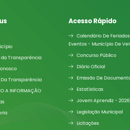
us
Acesso Rápido
Calendário De Feriados
Eventos - Município De Ve
icípio
Concurso Público
l da Transparência
Diário Oficial
Conosco
Emissão De Document
 Da Transparência
Estatísticas
SO A INFORMAÇÃO
Jovem Aprendiz - 2026
as
Legislação Municipal
oria
Licitações