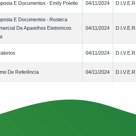
posta E Documentos - Emily Poletto
04/11/2024
D.I.V.E.R
oposta E Documentos - Rosteca
ercial De Aparelhos Eletronicos
04/11/2024
D.I.V.E.R
da
atorios
04/11/2024
D.I.V.E.R
rmo De Referência
04/11/2024
D.I.V.E.R