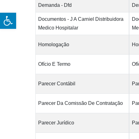
Demanda - Dfd
De
Open toolbar
Documentos - J A Carniel Distribuidora
Doc
Medico Hospitalar
Med
Homologação
Ho
Ofício E Termo
Ofí
Parecer Contábil
Par
Parecer Da Comissão De Contratação
Pa
Parecer Jurídico
Par