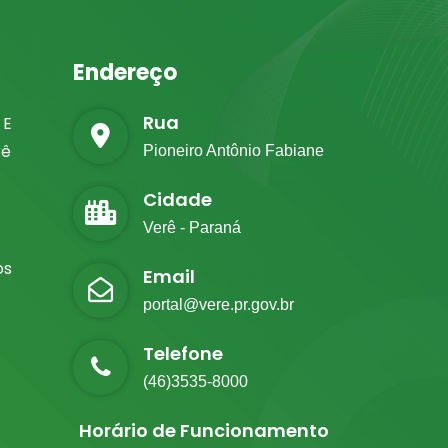
Endereço
Rua
 E
rê
Pioneiro Antônio Fabiane
Cidade
Verê - Paraná
os
Email
portal@vere.pr.gov.br
Telefone
(46)3535-8000
Horário de Funcionamento