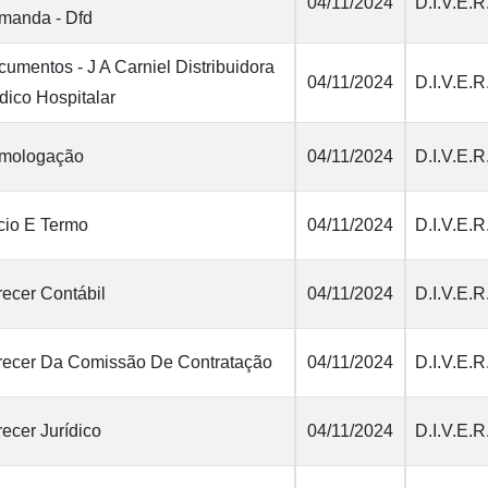
04/11/2024
D.I.V.E.R
manda - Dfd
umentos - J A Carniel Distribuidora
04/11/2024
D.I.V.E.R
ico Hospitalar
mologação
04/11/2024
D.I.V.E.R
cio E Termo
04/11/2024
D.I.V.E.R
ecer Contábil
04/11/2024
D.I.V.E.R
recer Da Comissão De Contratação
04/11/2024
D.I.V.E.R
ecer Jurídico
04/11/2024
D.I.V.E.R