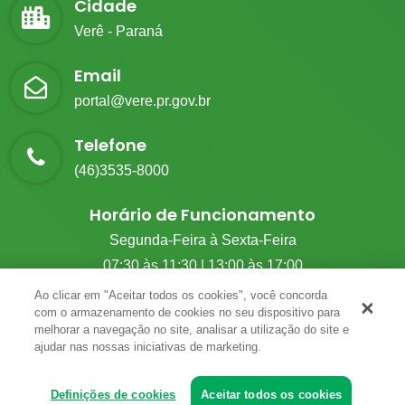
Cidade
Verê - Paraná
Email
portal@vere.pr.gov.br
Telefone
(46)3535-8000
Horário de Funcionamento
Segunda-Feira à Sexta-Feira
07:30 às 11:30 | 13:00 às 17:00
Ao clicar em "Aceitar todos os cookies", você concorda
com o armazenamento de cookies no seu dispositivo para
melhorar a navegação no site, analisar a utilização do site e
© 2026 G.M Tecnologia. Todos Os Direitos Reservados.
ajudar nas nossas iniciativas de marketing.
Definições de cookies
Aceitar todos os cookies