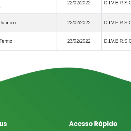
22/02/2022
D.I.V.E.R.S.
o
Juridico
22/02/2022
D.I.V.E.R.S.
 Termo
23/02/2022
D.I.V.E.R.S.
us
Acesso Rápido