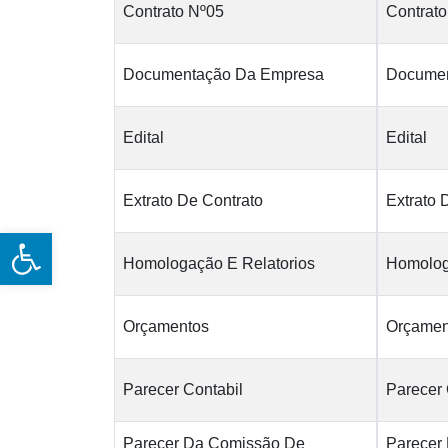
Contrato Nº05
Contrat
Documentação Da Empresa
Documen
Edital
Edital
Extrato De Contrato
Extrato 
Open toolbar
Homologação E Relatorios
Homolog
Orçamentos
Orçamen
Parecer Contabil
Parecer 
Parecer Da Comissão De
Parecer