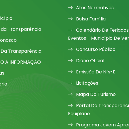
Atos Normativos
icípio
Bolsa Família
l da Transparência
Calendário De Feriados
Eventos - Município De Ve
Conosco
Concurso Público
 Da Transparência
Diário Oficial
SO A INFORMAÇÃO
Emissão De Nfs-E
as
Licitações
oria
Mapa Do Turismo
Portal Da Transparênc
Equiplano
Programa Jovem Apren