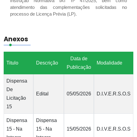
Instrução Normativa IAT nº 47/2025, bem como
atendimento das complementações solicitadas no
processo de Licença Prévia (LP).
Anexos
Data de
Titulo
Descrição
Modalidade
Publicação
Dispensa
De
Edital
05/05/2026
D.I.V.E.R.S.O.S
Licitação
15
Dispensa
Dispensa
15 - Na
15 - Na
15/05/2026
D.I.V.E.R.S.O.S