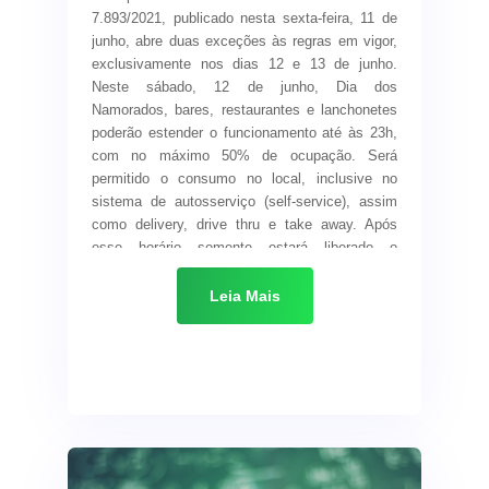
7.893/2021, publicado nesta sexta-feira, 11 de
junho, abre duas exceções às regras em vigor,
exclusivamente nos dias 12 e 13 de junho.
Neste sábado, 12 de junho, Dia dos
Namorados, bares, restaurantes e lanchonetes
poderão estender o funcionamento até às 23h,
com no máximo 50% de ocupação. Será
permitido o consumo no local, inclusive no
sistema de autosserviço (self-service), assim
como delivery, drive thru e take away. Após
esse horário somente estará liberado o
atendimento por delivery. No próximo domingo,
13 de junho, o consumo no local fica
Leia Mais
condicionado a agendamento e nas
modalidades delivery, drive thru e take away até
às 23 horas.
Também fica autorizada neste final de semana
a abertura ao público das instituições de ensino
e correlatas, públicas e privadas, que receberão
candidatos para a realização do Concurso