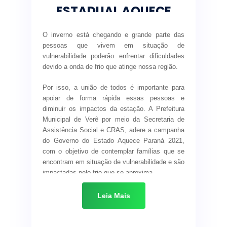
ESTADUAL AQUECE
de ocupação. Aos domingos e fora do horário
autorizado, só é permitido o atendimento na
PARANÁ
modalidade delivery.
O inverno está chegando e grande parte das
pessoas que vivem em situação de
Os supermercados podem abrir ao público
vulnerabilidade poderão enfrentar dificuldades
todos os dias da semana, das 8h às 20h, com
devido a onda de frio que atinge nossa região.
50% de ocupação. Não há restrição de horário
para entregas. As academias podem funcionar
Por isso, a união de todos é importante para
das 6h às 20h, com até 30% de ocupação.
apoiar de forma rápida essas pessoas e
diminuir os impactos da estação. A Prefeitura
Restaurantes, bares e lanchonetes seguem o
Municipal de Verê por meio da Secretaria de
horário até às 20h, com 50% do público, de
Assistência Social e CRAS, adere a campanha
segunda à sábado, podendo atender 24 horas
do Governo do Estado Aquece Paraná 2021,
na modalidade de entrega. Aos domingos,
com o objetivo de contemplar famílias que se
apenas nos sistemas delivery e take away.
encontram em situação de vulnerabilidade e são
impactadas pelo frio que se aproxima.
Serviços e atividades essenciais, como
farmácias e clínicas médicas, não terão que
Para alcançar o objetivo, as entidades
Leia Mais
atender as regras de toque de recolher e de
convocam a população Vêerense para apoiar
funcionamento. Os serviços considerados
esta causa. Para tanto, separe os agasalhos e
essenciais estão especificados no decreto
cobertores que queira doar, embale em sacos