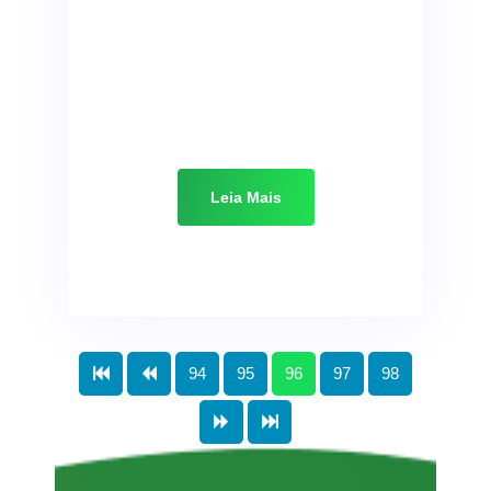
Leia Mais
94
95
96
97
98