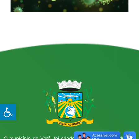
Open toolbar
O município de Verê, foi criado através da lei estadual n°