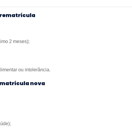
rematrícula
ximo 2 meses);
imentar ou intolerância.
matrícula nova
aúde);