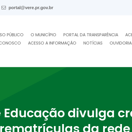
portal@vere.pr.gov.br
SO PÚBLICO
O MUNICÍPIO
PORTAL DA TRANSPARÊNCIA
AC
 CONOSCO
ACESSO A INFORMAÇÃO
NOTÍCIAS
OUVIDORIA
e Educação divulga 
 rematrículas da rede