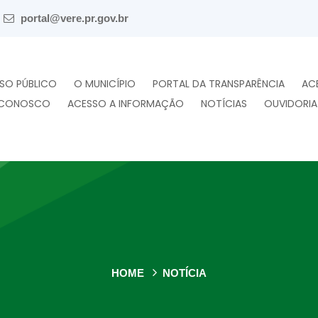
portal@vere.pr.gov.br
SO PÚBLICO
O MUNICÍPIO
PORTAL DA TRANSPARÊNCIA
AC
 CONOSCO
ACESSO A INFORMAÇÃO
NOTÍCIAS
OUVIDORIA
HOME
NOTÍCIA